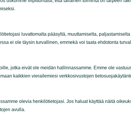
tii tai jos uskomme vilpittömästi, että tällainen toiminta
jelemiseksi tai petollisen toiminnan tutkimiseksi.
enkilötietojasi luvattomalta pääsyltä, muuttamiselta, 
öisessä tallennuksessa ei ole täysin turvallinen, emmekä
kosivustoille, jotka eivät ole meidän hallinnassamme. E
. Kehotamme sinua tutustumaan kaikkien vierailemiesi ver
ta hallussamme olevia henkilötietojasi. Jos haluat käyttää n
eyttä alla olevien tietojen avulla.