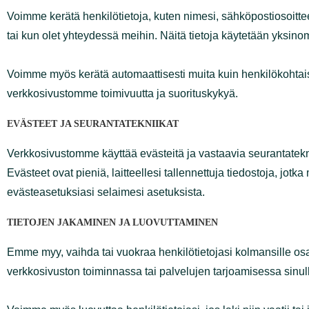
Voimme kerätä henkilötietoja, kuten nimesi, sähköposti
lomakkeiden kautta tai kun olet yhteydessä meihin. Näit
kokemustasi verkkosivustollamme.
Voimme myös kerätä automaattisesti muita kuin henkilöko
voimme parantaa verkkosivustomme toimivuutta ja suo
EVÄSTEET JA SEURANTATEKNIIKAT
Verkkosivustomme käyttää evästeitä ja vastaavia seuran
seuraamiseksi. Evästeet ovat pieniä, laitteellesi tallen
mieltymyksesi. Voit hallita evästeasetuksiasi selaimesi as
TIETOJEN JAKAMINEN JA LUOVUTTAMINEN
Emme myy, vaihda tai vuokraa henkilötietojasi kolmansi
jotka auttavat meitä verkkosivuston toiminnassa tai pal