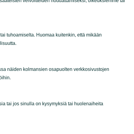
 on tarpeen lakisääteisten velvoitteiden
paljastamiselta tai tuhoamiselta. Huomaa kuitenkin,
 voi taata ehdotonta turvallisuutta.
mme ole vastuussa näiden kolmansien osapuolten
kkosivustojen tietosuojakäytäntöihin.
äitä oikeuksia tai jos sinulla on kysymyksiä tai