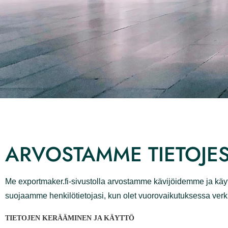
ARVOSTAMME TIETOJESI
Me exportmaker.fi-sivustolla arvostamme kävijöidemme 
keräämme, käytämme ja suojaamme henkilötietojasi, k
TIETOJEN KERÄÄMINEN JA KÄYTTÖ