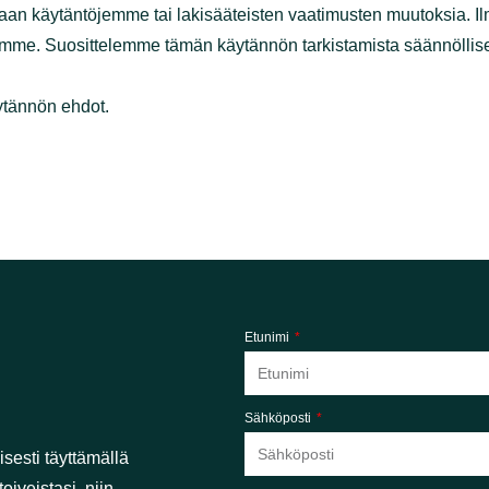
staamaan käytäntöjemme tai lakisääteisten vaatimusten 
ännön verkkosivustollamme. Suosittelemme tämän käytännö
suojakäytännön ehdot.
Etunimi
Sähköposti
nkertaisesti