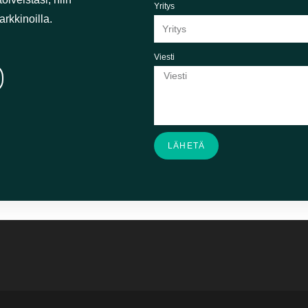
o tarpeistasi sekä
Yritys
aa kansainvälisillä
Viesti
LÄHETÄ