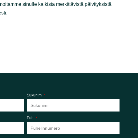
muutoksia. Ilmoitamme sinulle kaikista merkittävistä
n tarkistamista säännöllisesti.
Sukunimi
Puh.