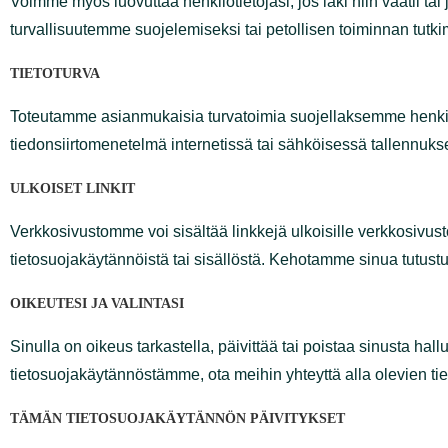
Voimme myös luovuttaa henkilötietojasi, jos laki niin vaa
noudattamiseksi, oikeuksiemme tai turvallisuutemme suo
TIETOTURVA
Toteutamme asianmukaisia turvatoimia suojellaksemme h
että mikään tiedonsiirtomenetelmä internetissä tai sähk
ULKOISET LINKIT
Verkkosivustomme voi sisältää linkkejä ulkoisille verk
verkkosivustojen tietosuojakäytännöistä tai sisällöstä
OIKEUTESI JA VALINTASI
Sinulla on oikeus tarkastella, päivittää tai poistaa sinus
huolenaiheita tietosuojakäytännöstämme, ota meihin yht
TÄMÄN TIETOSUOJAKÄYTÄNNÖN PÄIVITYKSET