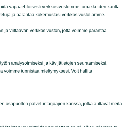
toja, kun annat niitä vapaaehtoisesti verkkosivustomme
a sinulle pyydettyjä tietoja tai palveluja ja parantaa
ttöjärjestelmän ja viittaavan verkkosivuston, jotta
osivuston käytön analysoimiseksi ja kävijätietojen
uston ominaisuudet ja joiden avulla voimme tunnistaa
tavien kolmansien osapuolten palveluntarjoajien kanssa,
amuksellisuusvelvoitteita.