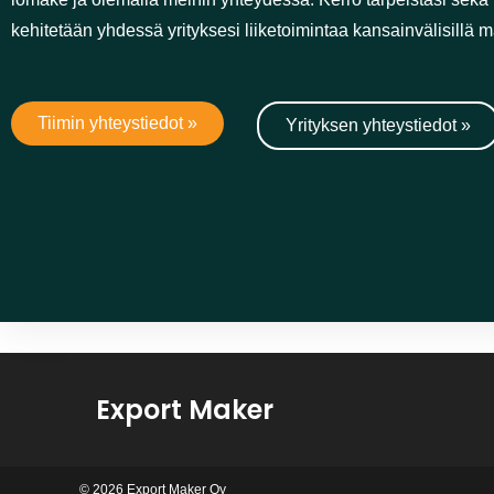
täyttämällä lomake ja olemalla meihin yhteydessä. Kerr
toiveistasi, niin kehitetään yhdessä yrityksesi liiketoimint
markkinoilla.
Tiimin yhteystiedot »
Yrityksen yhteystiedot »
Export Maker
© 2026 Export Maker Oy