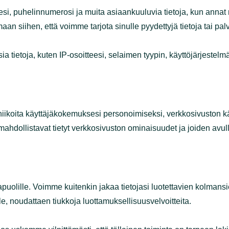
osoitteesi, puhelinnumerosi ja muita asiaankuuluvia tie
ä tietoja käytetään yksinomaan siihen, että voimme tarjot
htaisia tietoja, kuten IP-osoitteesi, selaimen tyypin, käy
rituskykyä.
tatekniikoita käyttäjäkokemuksesi personoimiseksi, verkk
nettuja tiedostoja, jotka mahdollistavat tietyt verkkosiv
etuksista.
lle osapuolille. Voimme kuitenkin jakaa tietojasi luotet
velujen tarjoamisessa sinulle, noudattaen tiukkoja luott