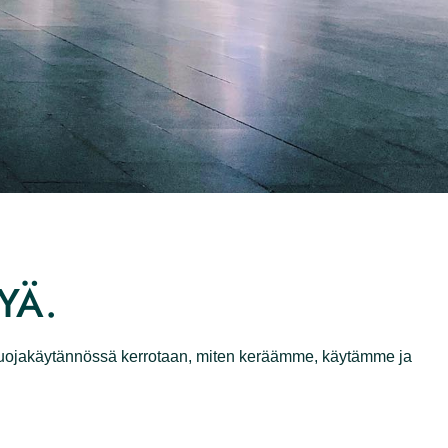
YÄ.
e. Tässä tietosuojakäytännössä kerrotaan, miten
luidemme kanssa.