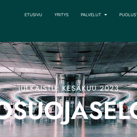
ETUSIVU
YRITYS
PALVELUT
PUOLUS
JULKAISTU: KESÄKUU 2023
TOSUOJASEL