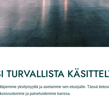
 TURVALLISTA KÄSITTEL
ja käyttäjiemme yksityisyyttä ja asetamme sen etusijall
un olet vuorovaikutuksessa verkkosivustomme ja palve