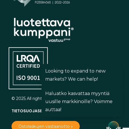
Looking to expand to new
markets? We can help!
Haluatko kasvattaa myyntiä
© 2025 All rights reserved.
uusille markkinoille? Voimme
auttaa!
TIETOSUOJASELOSTE
»
Ostolaskujen vastaanotto »