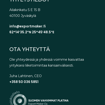
Ailakinkatu 5 E 15 B
40100 Jyväskylä
info@exportmaker.fi
62°14’35.2″N 25°45’48.5″E
OTA YHTEYTTÄ
Ole yhteydessä ja yhdessä voimme kasvattaa
yrityksesi liiketoimintaa kansainvälisesti.
Juha Lahtinen, CEO
+358 50 036 5851