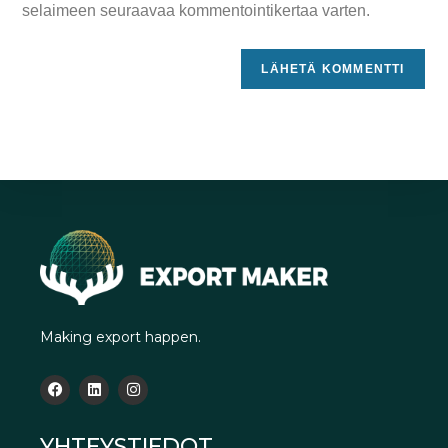
selaimeen seuraavaa kommentointikertaa varten.
Making export happen.
YHTEYSTIEDOT