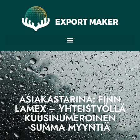
ASIAKASTARINA: FINN
LAMEX – YHTEISTYÖLLÄ
KUUSINUMEROINEN
SUMMA MYYNTIÄ