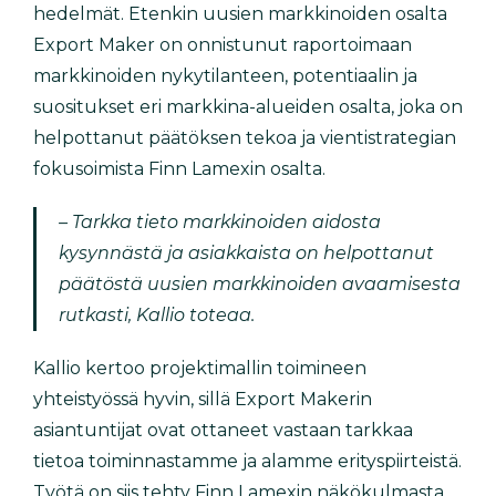
hedelmät. Etenkin uusien markkinoiden osalta
Export Maker on onnistunut raportoimaan
markkinoiden nykytilanteen, potentiaalin ja
suositukset eri markkina-alueiden osalta, joka on
helpottanut päätöksen tekoa ja vientistrategian
fokusoimista Finn Lamexin osalta.
– Tarkka tieto markkinoiden aidosta
kysynnästä ja asiakkaista on helpottanut
päätöstä uusien markkinoiden avaamisesta
rutkasti, Kallio toteaa.
Kallio kertoo projektimallin toimineen
yhteistyössä hyvin, sillä Export Makerin
asiantuntijat ovat ottaneet vastaan tarkkaa
tietoa toiminnastamme ja alamme erityspiirteistä.
Työtä on siis tehty Finn Lamexin näkökulmasta,