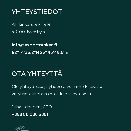
YHTEYSTIEDOT
Ailakinkatu 5 E 15 B
40100 Jyväskylä
info@exportmaker.fi
62°14’35.2″N 25°45’48.5″E
OTA YHTEYTTÄ
Ole yhteydessä ja yhdessä voimme kasvattaa
yrityksesi liiketoimintaa kansainvälisesti.
Juha Lahtinen, CEO
+358 50 036 5851