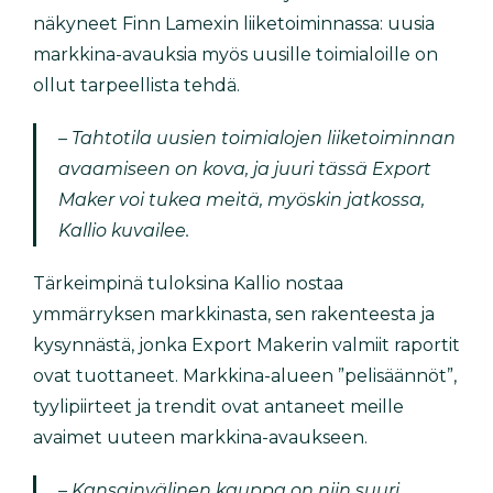
näkyneet Finn Lamexin liiketoiminnassa: uusia
markkina-avauksia myös uusille toimialoille on
ollut tarpeellista tehdä.
– Tahtotila uusien toimialojen liiketoiminnan
avaamiseen on kova, ja juuri tässä Export
Maker voi tukea meitä, myöskin jatkossa,
Kallio kuvailee.
Tärkeimpinä tuloksina Kallio nostaa
ymmärryksen markkinasta, sen rakenteesta ja
kysynnästä, jonka Export Makerin valmiit raportit
ovat tuottaneet. Markkina-alueen ”pelisäännöt”,
tyylipiirteet ja trendit ovat antaneet meille
avaimet uuteen markkina-avaukseen.
– Kansainvälinen kauppa on niin suuri