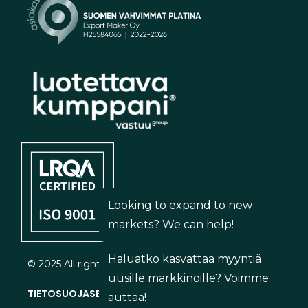
Looking to expand to new
markets? We can help!
Haluatko kasvattaa myyntiä
© 2025 All rights reserved.
uusille markkinoille? Voimme
TIETOSUOJASELOSTE
»
auttaa!