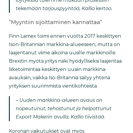
löytyessä tulemme mukaan prosessiin
tekemään tarjouspyyntöä, Kallio kertoo.
”Myyntiin sijoittaminen kannattaa”
Finn Lamex toimi ennen vuotta 2017 keskittyen
Ison-Britannian markkina-alueeseen, mutta on
laajentanut viime aikoina uusille markkinoille.
Brexitin myötä yritys näki hyödylliseksi laajentaa
liiketoimintaa keskittyen uusiin markkina-
avauksiin, vaikka Iso-Britannia säilyy yhtenä
yrityksen suurimmista vientikohteista.
– Uuden markkina-alueen avaus on
nopeutunut, tehostunut ja helpottunut
Export Makerin avulla, Kallio tiivistää.
Koronan vaikutukset ovat myös