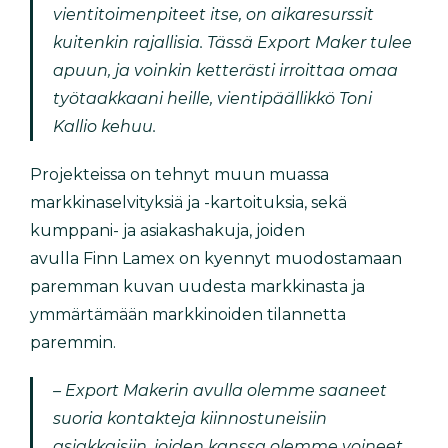
vientitoimenpiteet itse, on aikaresurssit
kuitenkin rajallisia. Tässä Export Maker tulee
apuun, ja voinkin ketterästi irroittaa omaa
työtaakkaani heille, vientipäällikkö Toni
Kallio kehuu.
Projekteissa on tehnyt muun muassa
markkinaselvityksiä ja -kartoituksia, sekä
kumppani- ja asiakashakuja, joiden
avulla Finn Lamex on kyennyt muodostamaan
paremman kuvan uudesta markkinasta ja
ymmärtämään markkinoiden tilannetta
paremmin.
– Export Makerin avulla olemme saaneet
suoria kontakteja kiinnostuneisiin
asiakkaisiin, joiden kanssa olemme voineet