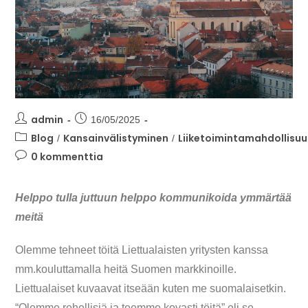
admin
16/05/2025
Blog
Kansainvälistyminen
Liiketoimintamahdollisu
/
/
0 kommenttia
Helppo tulla juttuun helppo kommunikoida ymmärtää
meitä
Olemme tehneet töitä Liettualaisten yritysten kanssa
mm.kouluttamalla heitä Suomen markkinoille.
Liettualaiset kuvaavat itseään kuten me suomalaisetkin.
“Olemme rehellisiä ja teemme kovasti töitä” eli se