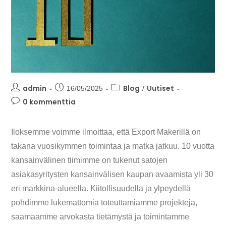
admin
Blog
Uutiset
16/05/2025
/
0 kommenttia
Iloksemme voimme ilmoittaa, että Export Makerillä on
takana vuosikymmen toimintaa ja matka jatkuu. 10 vuotta
kansainvälinen tiimimme on tukenut satojen
asiakasyritysten kansainvälisen kaupan avaamista yli 30
eri markkina-alueella. Kiitollisuudella ja ylpeydellä
pohdimme lukemattomia toteuttamiamme projekteja,
saamaamme arvokasta tietämystä ja toimintamme