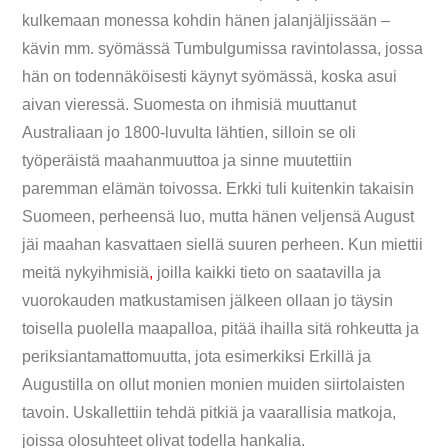
kulkemaan monessa kohdin hänen jalanjäljissään –
kävin mm. syömässä Tumbulgumissa ravintolassa, jossa
hän on todennäköisesti käynyt syömässä, koska asui
aivan vieressä. Suomesta on ihmisiä muuttanut
Australiaan jo 1800-luvulta lähtien, silloin se oli
työperäistä maahanmuuttoa ja sinne muutettiin
paremman elämän toivossa. Erkki tuli kuitenkin takaisin
Suomeen, perheensä luo, mutta hänen veljensä August
jäi maahan kasvattaen siellä suuren perheen. Kun miettii
meitä nykyihmisiä
,
joilla kaikki tieto on saatavilla ja
vuorokauden matkustamisen jälkeen ollaan jo täysin
toisella puolella maapalloa, pitää ihailla sitä rohkeutta ja
periksiantamattomuutta, jota esimerkiksi Erkillä ja
Augustilla on ollut monien monien muiden siirtolaisten
tavoin. Uskallettiin tehdä pitkiä ja vaarallisia matkoja,
joissa olosuhteet olivat todella hankalia.