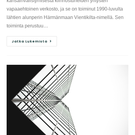
kansainvälistymisestä kiinnostuneiden yritysten
vapaaehtoinen verkosto, ja se on toiminut 1990-luvulta
lähtien alunperin Härmänmaan Vientikilta-nimellä. Sen
toiminta perustuu…
Jatka Lukemista