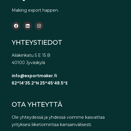
Making export happen.
YHTEYSTIEDOT
Ailakinkatu 5 E 15 B
40100 Jyväskylä
info@exportmaker.fi
62°14’35.2″N 25°45’48.5″E
OTA YHTEYTTÄ
Ole yhteydessä ja yhdessä voimme kasvattaa
yrityksesi liiketoimintaa kansainvälisesti.