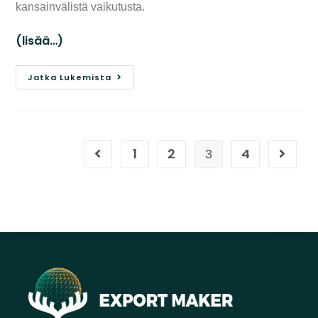
kansainvälistä vaikutusta.
(lisää…)
Jatka Lukemista
1
2
4
3