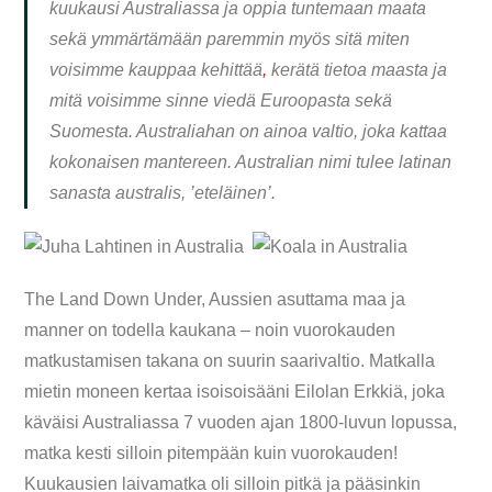
kuukausi Australiassa ja oppia tuntemaan maata
sekä ymmärtämään paremmin myös sitä miten
voisimme kauppaa kehittää
,
kerätä tietoa maasta ja
mitä voisimme sinne viedä Euroopasta sekä
Suomesta. Australiahan on ainoa valtio, joka kattaa
kokonaisen mantereen. Australian nimi tulee latinan
sanasta australis, ’eteläinen’.
The Land Down Under, Aussien asuttama maa ja
manner on todella kaukana – noin vuorokauden
matkustamisen takana on suurin saarivaltio. Matkalla
mietin moneen kertaa isoisoisääni Eilolan Erkkiä, joka
käväisi Australiassa 7 vuoden ajan 1800-luvun lopussa,
matka kesti silloin pitempään kuin vuorokauden!
Kuukausien laivamatka oli silloin pitkä ja pääsinkin