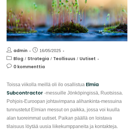
admin
16/05/2025
Blog
Strategia
Teollisuus
Uutiset
/
/
/
0 kommenttia
Elmia
Toissa viikolla meillä oli ilo osallistua
Subcontractor
-messuille Jönköpingissä, Ruotsissa.
Pohjois-Euroopan johtavimpana alihankinta-messuina
tunnustetut Elmian messut on paikka, jossa voi kuulla
alan tuoreimmat uutiset. Paikan päällä on loistava
tilaisuus löytää uusia liikekumppaneita ja kontakteja.