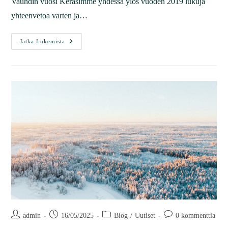
Vauhdin vuosi Keräsimme yhdessä ylös vuoden 2019 lukuja
yhteenvetoa varten ja…
Jatka Lukemista
admin
16/05/2025
Blog
/
Uutiset
0 kommenttia