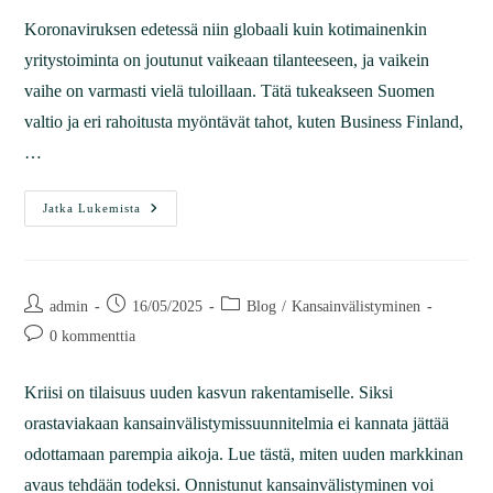
Koronaviruksen edetessä niin globaali kuin kotimainenkin
yritystoiminta on joutunut vaikeaan tilanteeseen, ja vaikein
vaihe on varmasti vielä tuloillaan. Tätä tukeakseen Suomen
valtio ja eri rahoitusta myöntävät tahot, kuten Business Finland,
…
Jatka Lukemista
admin
16/05/2025
Blog
/
Kansainvälistyminen
0 kommenttia
Kriisi on tilaisuus uuden kasvun rakentamiselle. Siksi
orastaviakaan kansainvälistymissuunnitelmia ei kannata jättää
odottamaan parempia aikoja. Lue tästä, miten uuden markkinan
avaus tehdään todeksi. Onnistunut kansainvälistyminen voi