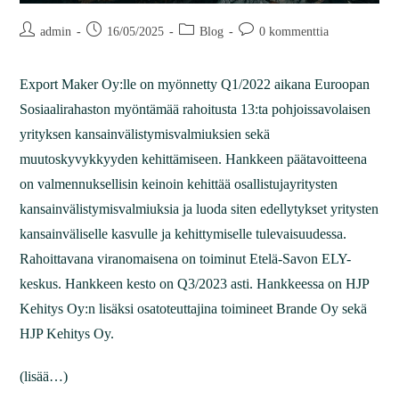
admin
16/05/2025
Blog
0 kommenttia
Export Maker Oy:lle on myönnetty Q1/2022 aikana Euroopan
Sosiaalirahaston myöntämää rahoitusta 13:ta pohjoissavolaisen
yrityksen kansainvälistymisvalmiuksien sekä
muutoskyvykkyyden kehittämiseen. Hankkeen päätavoitteena
on valmennuksellisin keinoin kehittää osallistujayritysten
kansainvälistymisvalmiuksia ja luoda siten edellytykset yritysten
kansainväliselle kasvulle ja kehittymiselle tulevaisuudessa.
Rahoittavana viranomaisena on toiminut Etelä-Savon ELY-
keskus. Hankkeen kesto on Q3/2023 asti. Hankkeessa on HJP
Kehitys Oy:n lisäksi osatoteuttajina toimineet Brande Oy sekä
HJP Kehitys Oy.
(lisää…)