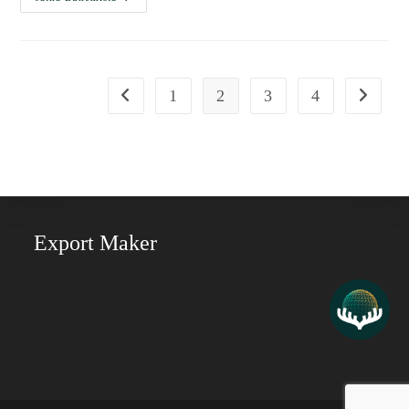
1
2
3
4
Looking to expand to new markets? We
can help!
Haluatko kasvattaa myyntiä uusille
Export Maker
markkinoille? Voimme auttaa!