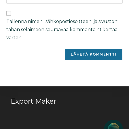
Tallenna nimeni, sähköpostiosoitteeni ja sivustoni
tähän selaimeen seuraavaa kommentointikertaa
varten.
Looking to expand to new
markets? We can help!
Haluatko kasvattaa myyntiä
Export Maker
uusille markkinoille? Voimme
auttaa!