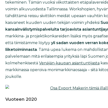
tekeminen. Tämän vuoksi viikottaisten etäpalavereide
voimin alkuvuodesta Tallinnassa. Workshopien, hyvän 
tähdittämä reissu siivittikin meidät upeaan vauhtiin
kasvaneet kuuden uuden tekijän voimin yhdeksi
Suo
kansainvälistymispalveluita tarjoavista asiantuntijay
markkina- ja projektikonkareiden lisäksi myös graafise
että tiimistämme löytyy
yli sadan vuoden verran kok
liiketoiminnasta
. Tämä upea lukema on mahdollistan
palvelemaan mitä erilaisempia yrityksiä läpi Suomen 
kolmehenkisestä
Venäjän-kaupan asiantuntijasta
kas
markkinassa operoiva monimarkkinaosaaja – siitä kiito
joukolle.
Vuoteen 2020