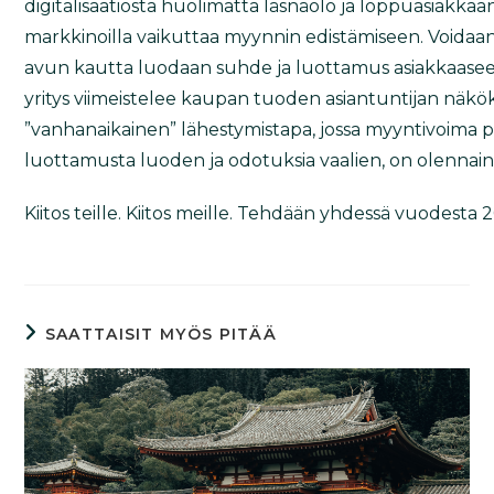
digitalisaatiosta huolimatta läsnäolo ja loppuasiakkaan
markkinoilla vaikuttaa myynnin edistämiseen. Voidaan 
avun kautta luodaan suhde ja luottamus asiakkaasee
yritys viimeistelee kaupan tuoden asiantuntijan näk
”vanhanaikainen” lähestymistapa, jossa myyntivoim
luottamusta luoden ja odotuksia vaalien, on olennai
Kiitos teille. Kiitos meille. Tehdään yhdessä vuodesta 
SAATTAISIT MYÖS PITÄÄ