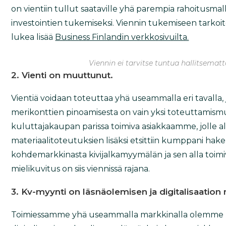
on vientiin tullut saataville yhä parempia rahoitusmal
investointien tukemiseksi. Viennin tukemiseen tarkoit
lukea lisää
Business Finlandin verkkosivuilta.
Viennin ei tarvitse tuntua hallitsemat
2. Vienti on muuttunut.
Vientiä voidaan toteuttaa yhä useammalla eri tavalla,
merikonttien pinoamisesta on vain yksi toteuttamis
kuluttajakaupan parissa toimiva asiakkaamme, jolle a
materiaalitoteutuksien lisäksi etsittiin kumppani hak
kohdemarkkinasta kivijalkamyymälän ja sen alla toim
mielikuvitus on siis viennissä rajana.
3. Kv-myynti on läsnäolemisen ja digitalisaatio
Toimiessamme yhä useammalla markkinalla olemme