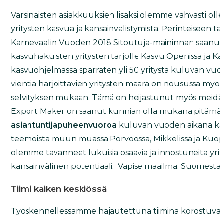
Varsinaisten asiakkuuksien lisäksi olemme vahvasti 
yritysten kasvua ja kansainvälistymistä. Perinteiseen
Karnevaalin Vuoden 2018 Sitoutuja-maininnan saanu
kasvuhakuisten yritysten tarjolle Kasvu Openissa ja
kasvuohjelmassa sparraten yli 50 yritystä kuluvan vuod
vientiä harjoittavien yritysten määrä on nousussa my
selvityksen mukaan.
Tämä on heijastunut myös meidä
Export Maker on saanut kunnian olla mukana pitäm
asiantuntijapuheenvuoroa
kuluvan vuoden aikana ka
teemoista muun muassa
Porvoossa
,
Mikkelissä
ja
Kuop
olemme tavanneet lukuisia osaavia ja innostuneita yritt
kansainvälinen potentiaali. Vapise maailma: Suomesta 
Tiimi kaiken keskiössä
Työskennellessämme hajautettuna tiiminä korostuvat 