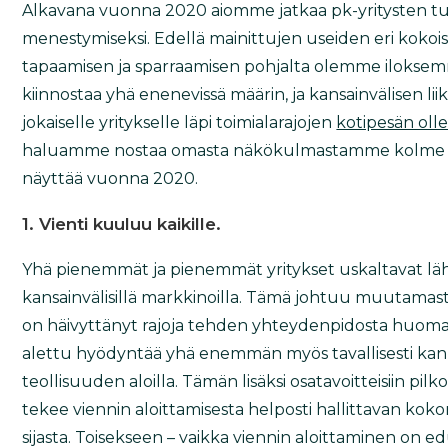
Alkavana vuonna 2020 aiomme jatkaa pk-yritysten tuk
menestymiseksi. Edellä mainittujen useiden eri kokois
tapaamisen ja sparraamisen pohjalta olemme iloks
kiinnostaa yhä enenevissä määrin, ja kansainvälisen li
jokaiselle yritykselle läpi toimialarajojen
kotipesän oll
haluamme nostaa omasta näkökulmastamme kolme kiinn
näyttää vuonna 2020.
1. Vienti kuuluu kaikille.
Yhä pienemmät ja pienemmät yritykset uskaltavat lä
kansainvälisillä markkinoilla. Tämä johtuu muutamasta 
on häivyttänyt rajoja tehden yhteydenpidosta huoma
alettu hyödyntää yhä enemmän myös tavallisesti kanke
teollisuuden aloilla. Tämän lisäksi osatavoitteisiin p
tekee viennin aloittamisesta helposti hallittavan ko
sijasta. Toisekseen – vaikka viennin aloittaminen on ed