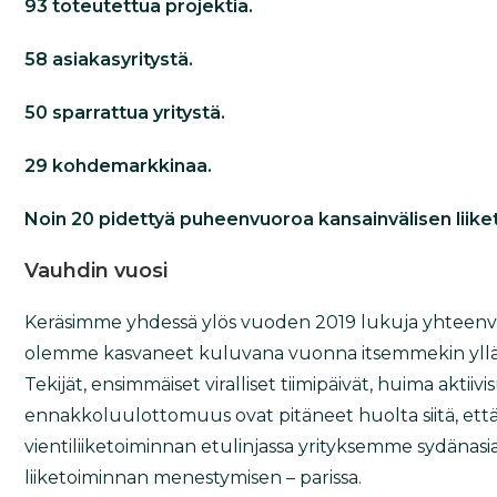
93 toteutettua projektia.
58 asiakasyritystä.
50 sparrattua yritystä.
29 kohdemarkkinaa.
Noin 20 pidettyä puheenvuoroa kansainvälisen liik
Vauhdin vuosi
Keräsimme yhdessä ylös vuoden 2019 lukuja yhteen
olemme kasvaneet kuluvana vuonna itsemmekin yllät
Tekijät, ensimmäiset viralliset tiimipäivät, huima aktiiv
ennakkoluulottomuus ovat pitäneet huolta siitä, ett
vientiliiketoiminnan etulinjassa yrityksemme sydänas
liiketoiminnan menestymisen – parissa.